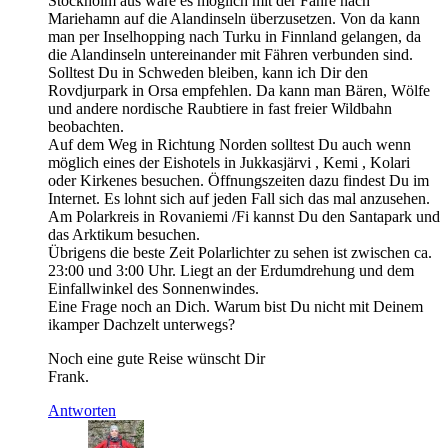
Stockholm aus wäre es möglich mit der Fähre nach
Mariehamn auf die Alandinseln überzusetzen. Von da kann
man per Inselhopping nach Turku in Finnland gelangen, da
die Alandinseln untereinander mit Fähren verbunden sind.
Solltest Du in Schweden bleiben, kann ich Dir den
Rovdjurpark in Orsa empfehlen. Da kann man Bären, Wölfe
und andere nordische Raubtiere in fast freier Wildbahn
beobachten.
Auf dem Weg in Richtung Norden solltest Du auch wenn
möglich eines der Eishotels in Jukkasjärvi , Kemi , Kolari
oder Kirkenes besuchen. Öffnungszeiten dazu findest Du im
Internet. Es lohnt sich auf jeden Fall sich das mal anzusehen.
Am Polarkreis in Rovaniemi /Fi kannst Du den Santapark und
das Arktikum besuchen.
Übrigens die beste Zeit Polarlichter zu sehen ist zwischen ca.
23:00 und 3:00 Uhr. Liegt an der Erdumdrehung und dem
Einfallwinkel des Sonnenwindes.
Eine Frage noch an Dich. Warum bist Du nicht mit Deinem
ikamper Dachzelt unterwegs?
Noch eine gute Reise wünscht Dir
Frank.
Antworten