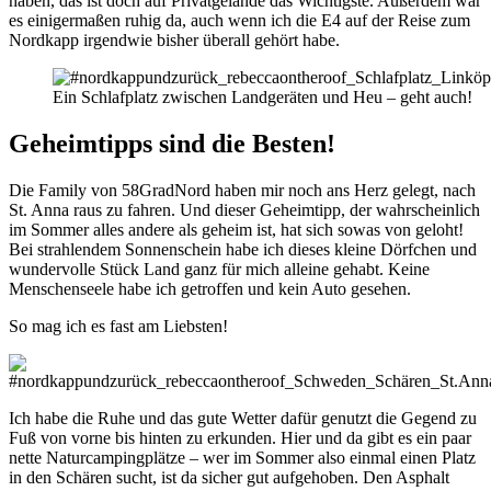
haben, das ist doch auf Privatgelände das Wichtigste. Außerdem war
es einigermaßen ruhig da, auch wenn ich die E4 auf der Reise zum
Nordkapp irgendwie bisher überall gehört habe.
Ein Schlafplatz zwischen Landgeräten und Heu – geht auch!
Geheimtipps sind die Besten!
Die Family von 58GradNord haben mir noch ans Herz gelegt, nach
St. Anna raus zu fahren. Und dieser Geheimtipp, der wahrscheinlich
im Sommer alles andere als geheim ist, hat sich sowas von geloht!
Bei strahlendem Sonnenschein habe ich dieses kleine Dörfchen und
wundervolle Stück Land ganz für mich alleine gehabt. Keine
Menschenseele habe ich getroffen und kein Auto gesehen.
So mag ich es fast am Liebsten!
Ich habe die Ruhe und das gute Wetter dafür genutzt die Gegend zu
Fuß von vorne bis hinten zu erkunden. Hier und da gibt es ein paar
nette Naturcampingplätze – wer im Sommer also einmal einen Platz
in den Schären sucht, ist da sicher gut aufgehoben. Den Asphalt