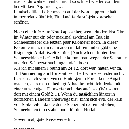
machst du wahrscheinlich nicht so schnell wieder von dem
her vlt. kein Argument ;)…
Landschaftlich ist Schweden auf der Nordkapproute halt
immer relativ ähnlich, Finnland ist da subjektiv gesehen
schöner.
Noch eine Info zum Nordkapp selber, wenn du dort bist fährt
im Winter nur ein oder maximal zweimal am Tag ein
Schneeschieber die letzten paar Kilometer hoch. In dieser
Kolonne muss man dann auch mitfahren und es gibt eine
festgelegte Abfahrtszeit zurück (Auch wieder hinter dem
Schneeschieber her). Alleine kommt man wegen der Schranke
und den Schneeverwehungen nicht hoch.
Als ich mit einem Freund am 24.12. dort war, hatten wir ca.
1h Dämmerung am Horizont, sehr hell wurde es leider nicht.
Lass dir auch von diversen Einträgen in Foren keine Angst
machen, dass man unbedingt Allrad braucht. Ich denke mit
einer umsichtigen Fahrweise geht das auch so. (Wir waren
dort mit einem Golf 2…). Wenn du tatsächlich länger in
nordischen Ländern unterwegs bist, lohnt sich evtl. der kauf
von Spikereifen da die deine Sicherheit extrem erhöhen,
Schneeketten tun es aber auch für den Notfall.
Soweit mal, gute Reise weiterhin.