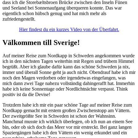
dass ich die Storebæltsbroen Brücke zwischen den Inseln Fünen
und Seeland bei Sonnenaufgang überqueren konnte. Das war
eigentlich schon hübsch genug und hat mich mehr als
zufriedengestellt.
Hier findest du ein kurzes Video von der Überfahrt.
Välkommen till Sverige!
Auf meiner Reise zum Nordkapp in Schweden angekommen wurde
ich in den nächsten Tagen weiterhin mit Regen und trübem Himmel
begrüßt. Aber ich glaube dafür kann das schöne Schweden ja nix,
immer und überall Sonne geht ja auch nicht. Obendrauf habe ich mir
noch den Magen verdorben oder irgendetwas eingefangen, was
mich dann zwei Tage nahezu vollständig dahingerafft hat. Immerhin
habe ich keine Sonnentage oder Nordlichtnächte verpasst. Think
positiv ist da die Devise!
Trotzdem habe ich mir ein paar schöne Tage auf meiner Reise zum
Nordkapp gemacht mit erstem großen Zwischenstopp am Vättern.
Der zweitgrößte See in Schweden ist schon der Wahnsinn.
Manchmal musste ich wirklich überlegen, ob ich nun an einem See
bin, oder ob sich doch das Meer vor mir erstreckt. Bei ganz langen
Spaziergängen habe ich den Vättern ein wenig erkundet und ein