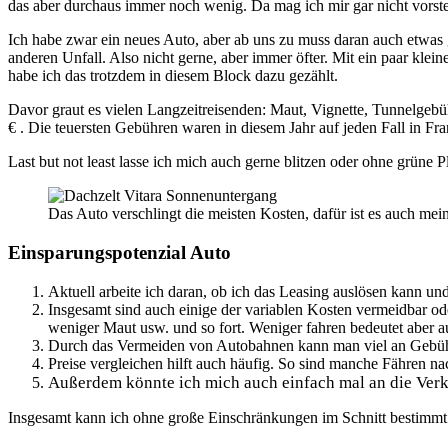
das aber durchaus immer noch wenig. Da mag ich mir gar nicht vorste
Ich habe zwar ein neues Auto, aber ab uns zu muss daran auch etwas
anderen Unfall. Also nicht gerne, aber immer öfter. Mit ein paar kl
habe ich das trotzdem in diesem Block dazu gezählt.
Davor graut es vielen Langzeitreisenden: Maut, Vignette, Tunnelgebüh
€ . Die teuersten Gebühren waren in diesem Jahr auf jeden Fall in Fra
Last but not least lasse ich mich auch gerne blitzen oder ohne grüne 
Das Auto verschlingt die meisten Kosten, dafür ist es auch 
Einsparungspotenzial Auto
Aktuell arbeite ich daran, ob ich das Leasing auslösen kann u
Insgesamt sind auch einige der variablen Kosten vermeidbar od
weniger Maut usw. und so fort. Weniger fahren bedeutet aber 
Durch das Vermeiden von Autobahnen kann man viel an Gebühren 
Preise vergleichen hilft auch häufig. So sind manche Fähren nach
Außerdem könnte ich mich auch einfach mal an die Verke
Insgesamt kann ich ohne große Einschränkungen im Schnitt bestimmt 