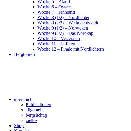
Woche 5 – Åland
Woche 6 – Ostsee
Woche 7 – Finnland
Woche 8 (1/2) – Nordlichter
Woche 8 (2/2) – Weihnachtsstadt
Woche 9 (1/2) – Norwegen
Woche 9 (2/2) – Das Nordkap
Woche 10 – Vesterålen
Woche 11 – Lofoten
Woche 12 – Finale mit Nordlichtern
Bergtouren
über mich
Publikationen
allgemein
bergsüchtig
ziellos
Shop
Kontakt