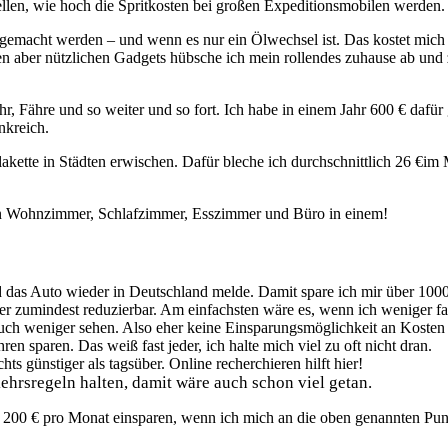
llen, wie hoch die Spritkosten bei großen Expeditionsmobilen werden.
 gemacht werden – und wenn es nur ein Ölwechsel ist. Das kostet mic
einen aber nützlichen Gadgets hübsche ich mein rollendes zuhause ab un
r, Fähre und so weiter und so fort. Ich habe in einem Jahr 600 € dafü
nkreich.
Plakette in Städten erwischen. Dafür bleche ich durchschnittlich 26 €im
mein Wohnzimmer, Schlafzimmer, Esszimmer und Büro in einem!
nd das Auto wieder in Deutschland melde. Damit spare ich mir über 1000
er zumindest reduzierbar. Am einfachsten wäre es, wenn ich weniger fa
auch weniger sehen. Also eher keine Einsparungsmöglichkeit an Kosten
sparen. Das weiß fast jeder, ich halte mich viel zu oft nicht dran.
ts günstiger als tagsüber. Online recherchieren hilft hier!
hrsregeln halten, damit wäre auch schon viel getan.
200 € pro Monat einsparen, wenn ich mich an die oben genannten Punkt