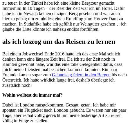
zu teuer. In der Türkei habe ich eine kleine Bergtour gemacht.
Immerhin! In 10 Tagen – der Rest der Zeit war ich im Hotel. Dafür
habe ich in Nevada keinen einzigen Berg gesehen und war auch
hier zu geizig um zumindest einen Rundflug zum Hoover Dam zu
machen. In Südafrika habe ich gefühlt nur Weingüter gesehen… ich
glaube die Liste könnte ich nahezu endlos fortführen.
als ich loszog um das Reisen zu lernen
Bei einem Jobwechsel Ende 2016 hatte ich das erste Mal seit ich
denken kann eine längere Zeit frei. Da ich zu der Zeit noch in
Kärnten gewohnt habe, war das eine tolle Gelegenheit dafür, dass
mich meine Liebsten mal besuchen kommen konnten. Ein paar
Freunde kamen sogar zum
Geburtstag feiern in den Bergen
bis nach
Österreich. Ich hatte wirklich lange frei, deshalb überlegte ich
zusätzlich noch:
Wohin wolltest du immer mal?
Dabei ist London rausgekommen. Gesagt, getan. Ich habe mir
spontan ein Flugticket nach London gebucht. Es waren nur ein paar
Tage, aber es hat völlig gereicht um meine bisherige Art zu reisen
völlig in Frage zu stellen.