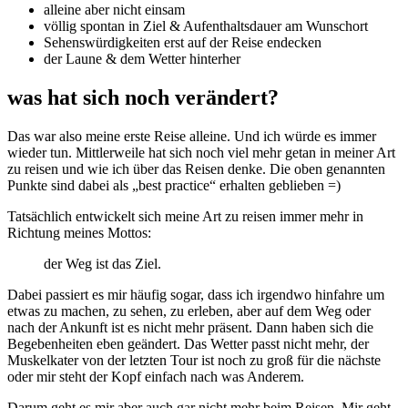
alleine aber nicht einsam
völlig spontan in Ziel & Aufenthaltsdauer am Wunschort
Sehenswürdigkeiten erst auf der Reise endecken
der Laune & dem Wetter hinterher
was hat sich noch verändert?
Das war also meine erste Reise alleine. Und ich würde es immer
wieder tun. Mittlerweile hat sich noch viel mehr getan in meiner Art
zu reisen und wie ich über das Reisen denke. Die oben genannten
Punkte sind dabei als „best practice“ erhalten geblieben =)
Tatsächlich entwickelt sich meine Art zu reisen immer mehr in
Richtung meines Mottos:
der Weg ist das Ziel.
Dabei passiert es mir häufig sogar, dass ich irgendwo hinfahre um
etwas zu machen, zu sehen, zu erleben, aber auf dem Weg oder
nach der Ankunft ist es nicht mehr präsent. Dann haben sich die
Begebenheiten eben geändert. Das Wetter passt nicht mehr, der
Muskelkater von der letzten Tour ist noch zu groß für die nächste
oder mir steht der Kopf einfach nach was Anderem.
Darum geht es mir aber auch gar nicht mehr beim Reisen. Mir geht