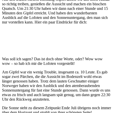
so richtig treiben, genießen die Aussicht und machen ein bisschen
schon
hier!
Quatsch. Um 21:30 Uhr haben wir dann nach einer Stunde und 15
Minuten den Gipfel erreicht. Und haben den wunderbarsten
Ausblick auf die Lofoten und den Sonnenuntergang, den man sich
nur vorstellen kann. Hier ein paar Eindrücke für dich:
Was soll ich sagen? Das ist doch ohne Worte, oder? Wow wow
wow – so hab ich mir die Lofoten vorgestellt!
Am Gipfel war ein wenig Trouble, insgesamt ca. 10 Leute. Es gab
sogar zwei Pärchen, die die Aussicht im Bodenzelt wohl etwas
länger genossen haben. Trotz dem lauten Geschnatter einiger
Norweger haben wir den Ausblick und den atemberaubenden
Sonnenuntergang für fast eine Stunde genossen. Dann wurde es uns
etwas zu frisch und auch langsam spät genug, um dann gegen 22:30
Uhr den Rückweg anzutreten.
Die Sonne steht zu diesem Zeitpunkt Ende Juli übrigens noch immer
über dem Horizont und strahlt von ihrer schönsten Seite!