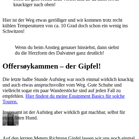
knackiger nach oben!
Hier ist der Weg etwas gerölliger und wir kommen trotz recht
kühlen Temperaturen von ca. 10 Grad doch schon ein wenig ins
Schwitzen!
Wenn du beim Anstieg genauer hinsiehst, dann siehst
du die Herzform des Dalvatnet ganz deutlich!
Offersøykammen – der Gipfel!
Die letzte halbe Stunde Aufstieg war noch einmal wirklich knackig
und auch etwas anspruchsvoller vom Weg. Gute Schuhe und
vielleicht sogar ein paar Wanderstöcke sind auf jeden Fall zu
empfehlen.
Hier findest du meine Equipment Basics für solche
Touren.
Insgesamt ist der Aufstieg aber wirklich gut machbar, selbst für
einen fitten Hund.
ein…
…
…
Was
bisschen
muss
für
Spaß…
sein
ein
Auf den letzten Metern Richtung Gipfel lassen wir uns noch einmal
=)
Ausblick