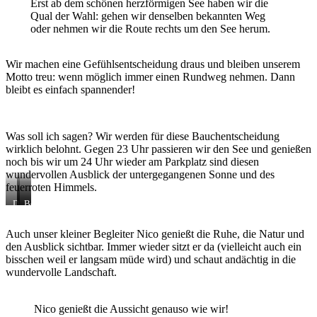
Erst ab dem schönen herzförmigen See haben wir die
Qual der Wahl: gehen wir denselben bekannten Weg
oder nehmen wir die Route rechts um den See herum.
Wir machen eine Gefühlsentscheidung draus und bleiben unserem
Motto treu: wenn möglich immer einen Rundweg nehmen. Dann
bleibt es einfach spannender!
Was soll ich sagen? Wir werden für diese Bauchentscheidung
wirklich belohnt. Gegen 23 Uhr passieren wir den See und genießen
noch bis wir um 24 Uhr wieder am Parkplatz sind diesen
wundervollen Ausblick der untergegangenen Sonne und des
feuerroten Himmels.
Der
…
Bester
Weg
lohnt
Ausblick
am
sich
auf
Auch unser kleiner Begleiter Nico genießt die Ruhe, die Natur und
Meer
wirklich!
das
den Ausblick sichtbar. Immer wieder sitzt er da (vielleicht auch ein
entlang…
Meer
und
bisschen weil er langsam müde wird) und schaut andächtig in die
die
wundervolle Landschaft.
Berge…
Nico genießt die Aussicht genauso wie wir!