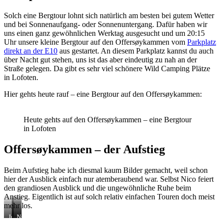
Solch eine Bergtour lohnt sich natürlich am besten bei gutem Wetter
und bei Sonnenaufgang- oder Sonnenuntergang. Dafür haben wir
uns einen ganz gewöhnlichen Werktag ausgesucht und um 20:15
Uhr unsere kleine Bergtour auf den Offersøykammen vom
Parkplatz
direkt an der E10
aus gestartet. An diesem Parkplatz kannst du auch
über Nacht gut stehen, uns ist das aber eindeutig zu nah an der
Straße gelegen. Da gibt es sehr viel schönere Wild Camping Plätze
in Lofoten.
Hier gehts heute rauf – eine Bergtour auf den Offersøykammen:
Heute gehts auf den Offersøykammen – eine Bergtour
in Lofoten
Offersøykammen – der Aufstieg
Beim Aufstieg habe ich diesmal kaum Bilder gemacht, weil schon
hier der Ausblick einfach nur atemberaubend war. Selbst Nico feiert
den grandiosen Ausblick und die ungewöhnliche Ruhe beim
Anstieg. Eigentlich ist auf solch relativ einfachen Touren doch meist
mehr los.
Immer
Lofoten
Nico