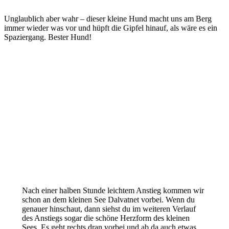
aufi
ist
die
–
wirklich
kleine
Unglaublich aber wahr – dieser kleine Hund macht uns am Berg
mit
eine
Bergziege
immer wieder was vor und hüpft die Gipfel hinauf, als wäre es ein
bestem
Reise
Ausblick
wert!
Spaziergang. Bester Hund!
auf
Lofoten!
Nach einer halben Stunde leichtem Anstieg kommen wir
schon an dem kleinen See Dalvatnet vorbei. Wenn du
genauer hinschaut, dann siehst du im weiteren Verlauf
des Anstiegs sogar die schöne Herzform des kleinen
Sees. Es geht rechts dran vorbei und ab da auch etwas